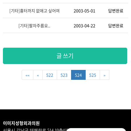
[기타]
흉터까지 없애고 싶어여
2003-05-01
답변완료
[기타]
팔자주름요..
2003-04-22
답변완료
글 쓰기
««
«
522
523
524
525
»
이미지성형외과의원
서울시 강남구 테헤란로 514,10층(대치동,삼흥제2빌딩)